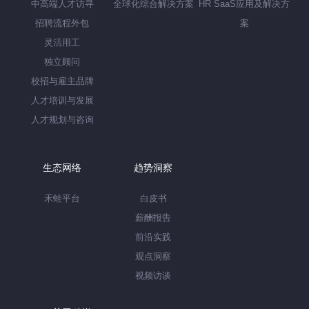
中高端人才访寻
全球化综合解决方案
HR SaaS应用及解决方
招聘流程外包
案
灵活用工
独立顾问
校招与雇主品牌
人才培训与发展
人才规划与咨询
生态网络
趋势洞察
禾蛙平台
白皮书
薪酬报告
前沿实践
观点洞察
视频访谈