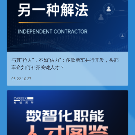
与其“抢人”，不如“借力”：多款新车并行开发，头部
车企如何补齐关键人才？
06-22 10:27