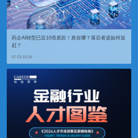
药企AI转型已近10倍差距！差在哪？落后者该如何追
赶？
07-23 10:26