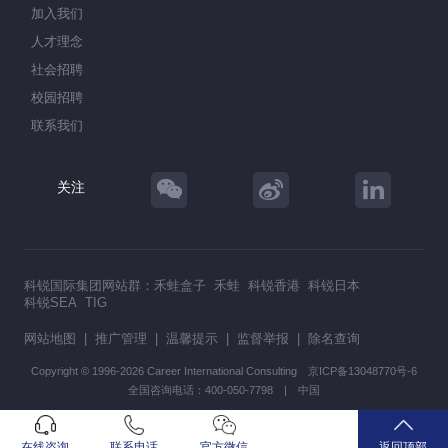
加入我们
人才理念
社会招聘
校园招聘
联系我们
关注
科锐国际集团网站群：
禾蛙盒子
禾蛙
科锐香港
科锐日本
科锐SEA
TIG
网站地图
|
推广管理
|
温馨提示
|
监督举报
|
除名查询
Copyright © 1996-2026 Career International Consulting
京ICP备13048770号-6
全国咨询电话：400-050-7798 | 中国
在线咨询
联系电话
官方微信
返回顶部