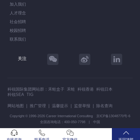
加入我们
人才理念
社会招聘
校园招聘
联系我们
关注
科锐国际集团网站群：
禾蛙盒子
禾蛙
科锐香港
科锐日本
科锐SEA
TIG
网站地图
|
推广管理
|
温馨提示
|
监督举报
|
除名查询
Copyright © 1996-2026 Career International Consulting
京ICP备13048770号-6
全国咨询电话：400-050-7798 | 中国
在线咨询
联系电话
官方微信
返回顶部