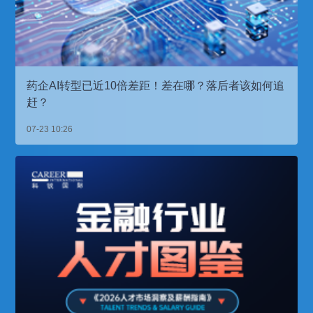
药企AI转型已近10倍差距！差在哪？落后者该如何追
赶？
07-23 10:26