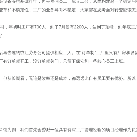
买设备等把基础打牢，再去雇佣员工、成立工会，从而构建起一个稳定的
变革和不确定性，工厂的业务导向不稳定，大家都在思考面对转变应该怎
公司，年初时工厂有700人，到了7月份有2200人，达到了顶峰，到年底
了。
后再去邀约或让劳务公司提供相应工人。在“订单制”工厂里只有厂房和设
厂有订单就开工，没订单就关门，只留下保安和一些核心员工上班。
。但从长期看，无论是效率还是成本，都远远比自有员工要有优势。所以
科锐为例，我们首先会委派一位具有资深工厂管理经验的项目经理作为负