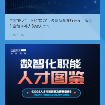
与其“抢人”，不如“借力”：多款新车并行开发，头部
车企如何补齐关键人才？
06-22 10:27