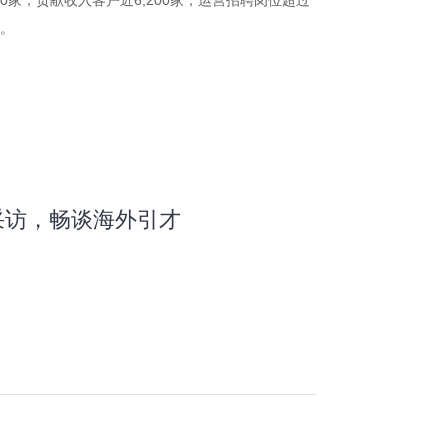
家，贡献收入客户近6,200家，运营招聘岗位超过
家。
采访，畅谈海外引才