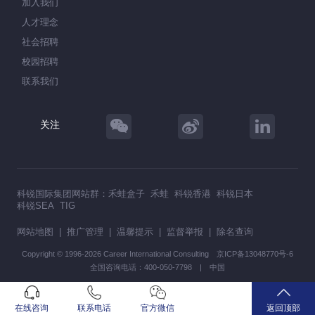
加入我们
人才理念
社会招聘
校园招聘
联系我们
关注
科锐国际集团网站群：
禾蛙盒子
禾蛙
科锐香港
科锐日本
科锐SEA
TIG
网站地图
|
推广管理
|
温馨提示
|
监督举报
|
除名查询
Copyright © 1996-2026 Career International Consulting
京ICP备13048770号-6
全国咨询电话：400-050-7798 | 中国
在线咨询
联系电话
官方微信
返回顶部