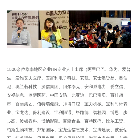
1500余位华南地区企业HR专业人士出席（阿里巴巴、华为、爱普
生、爱维艾夫医疗、安富利电子科技、安凯、安士澳贸易、奥伯
尼、奥兰若科技、澳信集团、阿尔泰克、安和威电力、爱立信、
安视信息、奥萨医药、中国安防、比亚迪、巴巴宝贝、百佳超
市、百丽集团、佰特瑞储能、拜博口腔、宝力机械、宝利时计表
业、宝龙达、保利建设、宝利恒通、毕路德、碧桂园、博思、步
步高、波顿香料、博纳影院、百森食品、百特医疗、比尔工贸、
柏斯生物科技、邦拓国际、宝龙达信息技术、宝鹰建设、彼爱钻