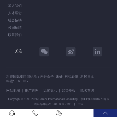
加入我们
人才理念
社会招聘
校园招聘
联系我们
关注
科锐国际集团网站群：
禾蛙盒子
禾蛙
科锐香港
科锐日本
科锐SEA
TIG
网站地图
|
推广管理
|
温馨提示
|
监督举报
|
除名查询
Copyright © 1996-2026 Career International Consulting
京ICP备13048770号-6
全国咨询电话：400-050-7798 | 中国