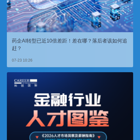
药企AI转型已近10倍差距！差在哪？落后者该如何追
赶？
07-23 10:26