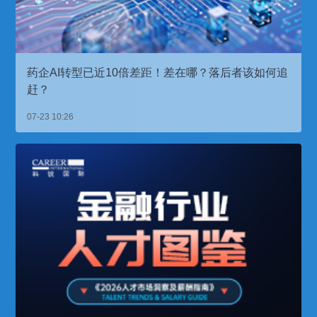
药企AI转型已近10倍差距！差在哪？落后者该如何追
赶？
07-23 10:26