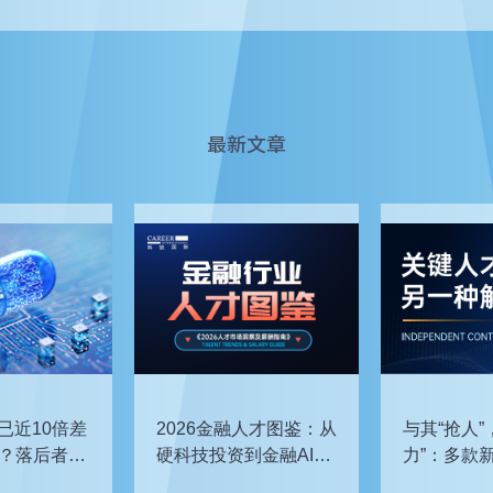
最新文章
已近10倍差
2026金融人才图鉴：从
与其“抢人”
？落后者该
硬科技投资到金融AI，
力”：多款
企业在为哪些能力买
发，头部车