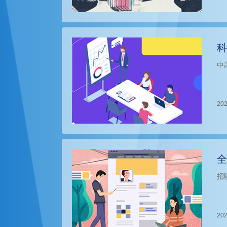
科
中
202
全
招
202