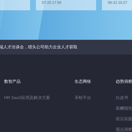
07-20 17:58
06-22 10:27
单？
关键人才？
端人才洽谈会，猎头公司助力企业人才获取
数智产品
生态网络
趋势洞
HR SaaS应用及解决方案
禾蛙平台
白皮书
薪酬报
前沿实
观点洞