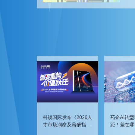
科锐国际发布《2026人
药企AI转型
才市场洞察及薪酬指
距！差在哪
南》
如何追赶？