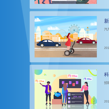
新
汽
201
科
招
201