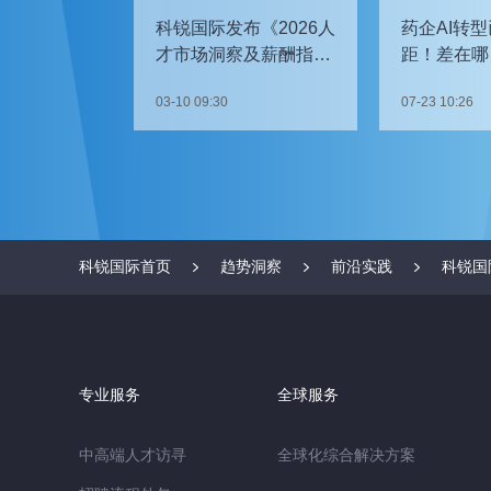
科锐国际发布《2026人
药企AI转型
才市场洞察及薪酬指
距！差在哪
南》
如何追赶？
03-10 09:30
07-23 10:26
科锐国际首页
趋势洞察
前沿实践
科锐国
专业服务
全球服务
中高端人才访寻
全球化综合解决方案