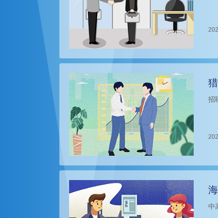
202
猎
招
202
海
中