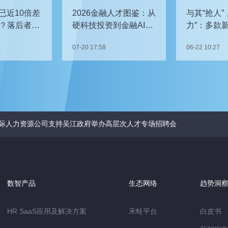
已近10倍差
2026金融人才图鉴：从
与其“抢人”
？落后者该
硬科技投资到金融AI，
力”：多款
企业在为哪些能力买
发，头部车
07-20 17:58
06-22 10:27
单？
关键人才？
际人力资源公司支持吴江政府举办高层次人才专场招聘会
数智产品
生态网络
趋势洞
HR SaaS应用及解决方案
禾蛙平台
白皮书