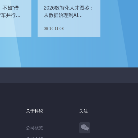
，不如“借
2026数智化人才图鉴：
新车并行开
从数据治理到AI
企如何补齐
Agent，谁最抢手？
06-16 11:08
察
关于科锐
关注
公司概览