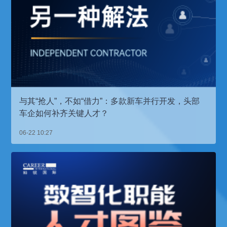
与其“抢人”，不如“借力”：多款新车并行开发，头部
车企如何补齐关键人才？
06-22 10:27