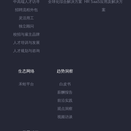
中高端人才访寻
全球化综合解决方案
HR SaaS应用及解决方
招聘流程外包
案
灵活用工
独立顾问
校招与雇主品牌
人才培训与发展
人才规划与咨询
生态网络
趋势洞察
禾蛙平台
白皮书
薪酬报告
前沿实践
观点洞察
视频访谈