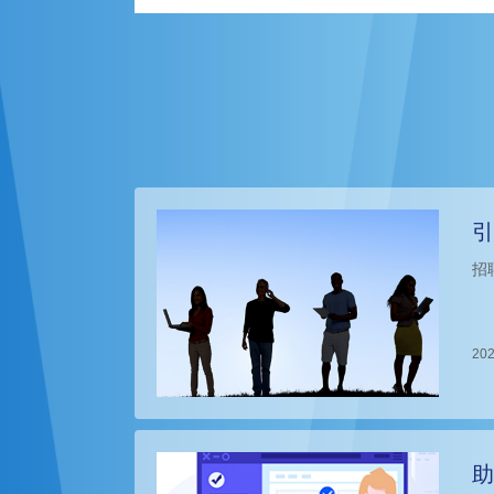
引
招
202
助