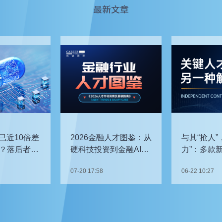
最新文章
已近10倍差
2026金融人才图鉴：从
与其“抢人”
？落后者该
硬科技投资到金融AI，
力”：多款
企业在为哪些能力买
发，头部车
07-20 17:58
06-22 10:27
单？
关键人才？