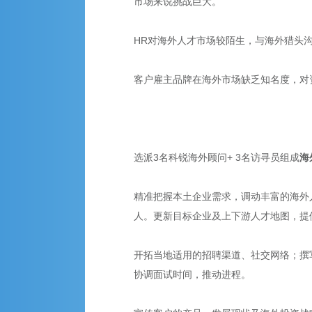
市场来说挑战巨大。
HR
对海外人才市场较陌生，与海外猎头
客户雇主品牌在海外市场缺乏知名度，对
选派
3
名科锐海外顾问
+ 3
名访寻员组成
海
精准把握本土企业需求，调动丰富的海外
人。更新目标企业及上下游人才地图，提
开拓当地适用的招聘渠道、社交网络；撰
协调面试时间，推动进程。