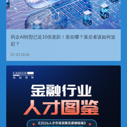
药企AI转型已近10倍差距！差在哪？落后者该如何追
赶？
07-23 10:26