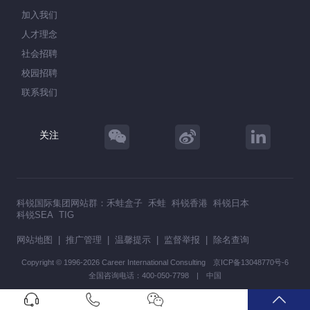
加入我们
人才理念
社会招聘
校园招聘
联系我们
关注
科锐国际集团网站群：
禾蛙盒子
禾蛙
科锐香港
科锐日本
科锐SEA
TIG
网站地图
|
推广管理
|
温馨提示
|
监督举报
|
除名查询
Copyright © 1996-2026 Career International Consulting
京ICP备13048770号-6
全国咨询电话：400-050-7798 | 中国