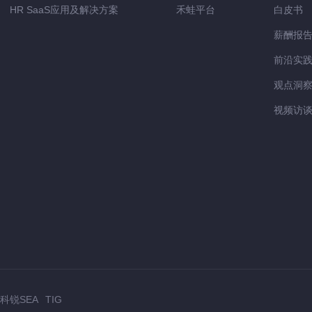
HR SaaS应用及解决方案
禾蛙平台
白皮书
薪酬报
前沿实
观点洞
视频访
科锐SEA
TIG