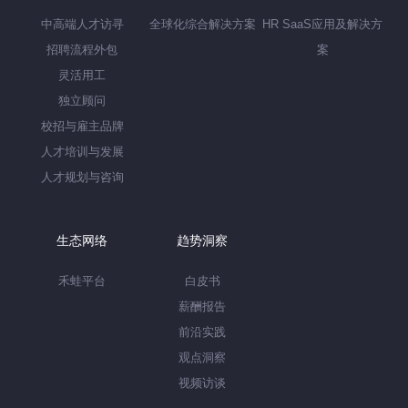
中高端人才访寻
全球化综合解决方案
HR SaaS应用及解决方
招聘流程外包
案
灵活用工
独立顾问
校招与雇主品牌
人才培训与发展
人才规划与咨询
生态网络
趋势洞察
禾蛙平台
白皮书
薪酬报告
前沿实践
观点洞察
视频访谈