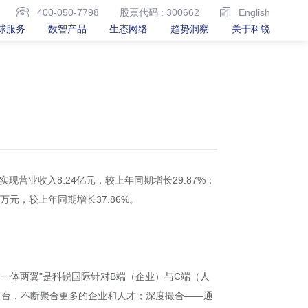
400-050-7798
股票代码 : 300662
English
球服务
数智产品
生态网络
趋势洞察
关于科锐
现营业收入8.24亿元，较上年同期增长29.87%；
万元，较上年同期增长37.86%。
“一体两翼”是科锐国际针对B端（企业）与C端（人
平台，不断聚合更多的企业和人才；深度撮合——通