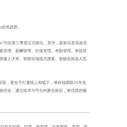
为必然趋势。
Ruipin”均在第三季度正式推出。其中，薪薪乐是高效至
档案管理、薪酬管理、社保管理、考勤管理、审批管
速搭建人才库、智能化地毯式搜索、智能化候选人匹
本层面，更在于打通线上和线下，将科锐国际21年先
化经验结合，通过技术与平台的聚合效应，将优质的服
），目前在中国、印度、新加坡、马来西亚、美国、英