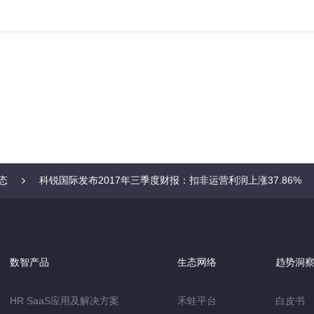
态
科锐国际发布2017年三季度财报：扣非运营利润上涨37.86%
数智产品
生态网络
趋势洞
HR SaaS应用及解决方案
禾蛙平台
白皮书