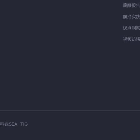
薪酬报
前沿实
观点洞
视频访
科锐SEA
TIG