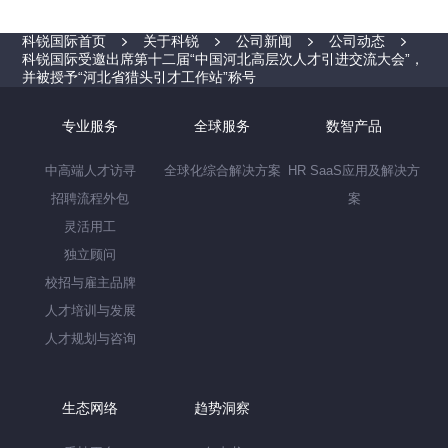
科锐国际首页
关于科锐
公司新闻
公司动态
科锐国际受邀出席第十二届“中国河北高层次人才引进交流大会”，
并被授予“河北省猎头引才工作站”称号
专业服务
全球服务
数智产品
中高端人才访寻
全球化综合解决方案
HR SaaS应用及解决方
招聘流程外包
案
灵活用工
独立顾问
校招与雇主品牌
人才培训与发展
人才规划与咨询
生态网络
趋势洞察