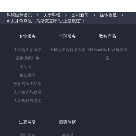
科锐国际首页
关于科锐
公司新闻
媒体报道
AI人才争夺战，马斯克直呼“史上最疯狂”！
专业服务
全球服务
数智产品
中高端人才访寻
全球化综合解决方案
HR SaaS应用及解决方
招聘流程外包
案
灵活用工
独立顾问
校招与雇主品牌
人才培训与发展
人才规划与咨询
生态网络
趋势洞察
禾蛙平台
白皮书