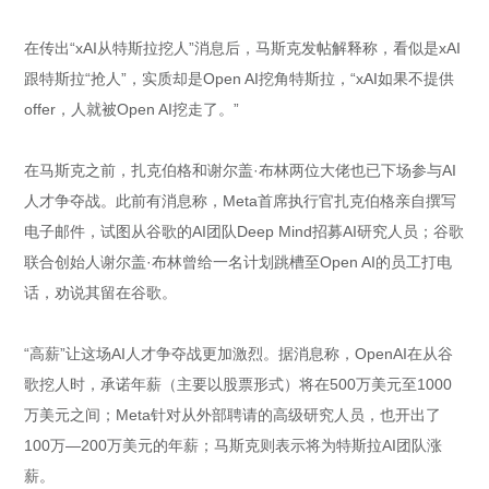
在传出“xAI从特斯拉挖人”消息后，马斯克发帖解释称，看似是xAI
跟特斯拉“抢人”，实质却是Open AI挖角特斯拉，“xAI如果不提供
offer，人就被Open AI挖走了。”
在马斯克之前，扎克伯格和谢尔盖·布林两位大佬也已下场参与AI
人才争夺战。此前有消息称，Meta首席执行官扎克伯格亲自撰写
电子邮件，试图从谷歌的AI团队Deep Mind招募AI研究人员；谷歌
联合创始人谢尔盖·布林曾给一名计划跳槽至Open AI的员工打电
话，劝说其留在谷歌。
“高薪”让这场AI人才争夺战更加激烈。据消息称，OpenAI在从谷
歌挖人时，承诺年薪（主要以股票形式）将在500万美元至1000
万美元之间；Meta针对从外部聘请的高级研究人员，也开出了
100万—200万美元的年薪；马斯克则表示将为特斯拉AI团队涨
薪。