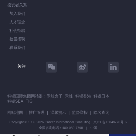
投资者关系
加入我们
人才理念
社会招聘
校园招聘
联系我们
关注
科锐国际集团网站群：
禾蛙盒子
禾蛙
科锐香港
科锐日本
科锐SEA
TIG
网站地图
|
推广管理
|
温馨提示
|
监督举报
|
除名查询
Copyright © 1996-2026 Career International Consulting
京ICP备13048770号-6
全国咨询电话：400-050-7798 | 中国