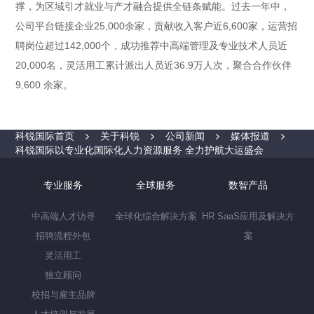
撑，为区域引才就业与产才融合提供全链条赋能。过去一年中，
公司平台链接企业25,000余家，贡献收入客户近6,600家，运营招
聘岗位超过142,000个，成功推荐中高端管理及专业技术人员近
20,000名，灵活用工累计派出人员近36.9万人次，聚合合作伙伴
9,600 余家。
科锐国际首页
关于科锐
公司新闻
媒体报道
科锐国际以专业化国际化人力资源服务 全力护航大运盛会
专业服务
全球服务
数智产品
中高端人才访寻
全球化综合解决方案
HR SaaS应用及解决方
招聘流程外包
案
灵活用工
独立顾问
校招与雇主品牌