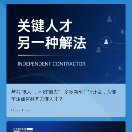
与其“抢人”，不如“借力”：多款新车并行开发，头部
车企如何补齐关键人才？
06-22 10:27