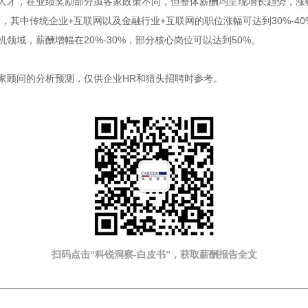
人才，在业绩奖励部分虽各家政策不同，但整体薪酬均呈现增长趋势，涨幅
间，其中传统企业+互联网以及金融行业+互联网的职位涨幅可达到30%-40
领域，薪酬增幅在20%-30%，部分核心岗位可以达到50%。
家顾问的分析预测，仅供企业HR和猎头招聘时参考。
扫码点击“科锐洞察-白皮书”，获取薪酬报告
全文