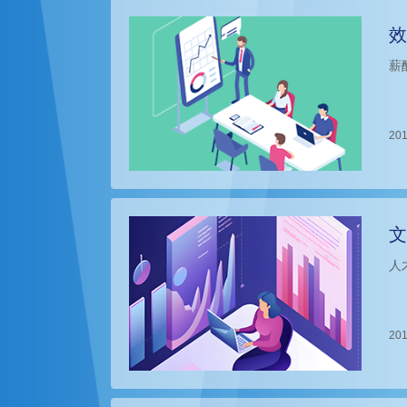
效
薪
201
文
人
201