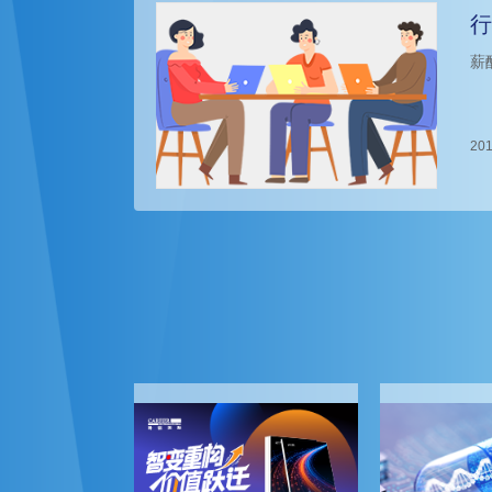
行
薪
201