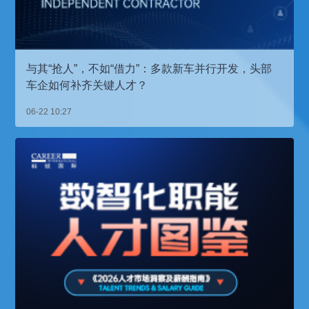
与其“抢人”，不如“借力”：多款新车并行开发，头部
车企如何补齐关键人才？
06-22 10:27