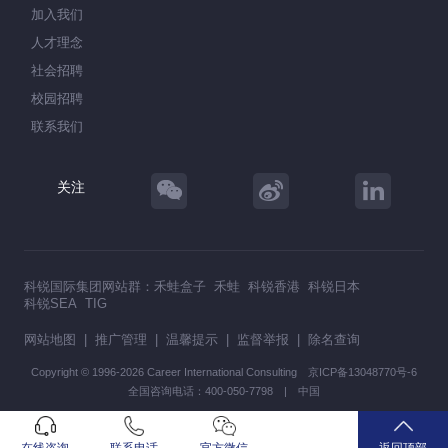
加入我们
人才理念
社会招聘
校园招聘
联系我们
关注
科锐国际集团网站群：
禾蛙盒子
禾蛙
科锐香港
科锐日本
科锐SEA
TIG
网站地图
|
推广管理
|
温馨提示
|
监督举报
|
除名查询
Copyright © 1996-2026 Career International Consulting
京ICP备13048770号-6
全国咨询电话：400-050-7798 | 中国