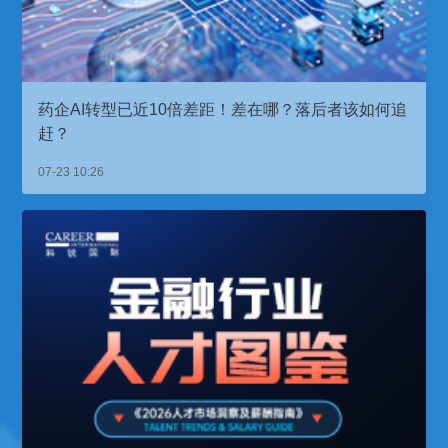
药企AI转型已近10倍差距！差在哪？落后者该如何追
赶？
07-23 10:26