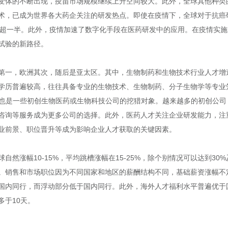
变体的不断出现，疫苗市场规模继续上升空间较大。此外，全球其他种类
术，已成为世界各大药企关注的研发热点。即使在疫情下，全球对于抗癌
占比超一半。此外，疫情加速了数字化手段在医药研发中的应用。在疫情实
试验的新路径。
第一，欧洲其次，随后是亚太区。其中，生物制药和生物技术行业人才增
学历普遍较高，往往具备专业的生物技术、生物制药、分子生物学等专业
平，也是一些初创生物医药或生物科技公司的挖猎对象。越来越多的初创公
咨询等服务成为更多公司的选择。此外，医药人才关注企业研发能力，注
业前景、职位晋升等成为影响企业人才获取的关键因素。
自然涨幅10-15%，平均跳槽涨幅在15-25%，除个别情况可以达到3
。销售和市场职位因为不同国家和地区的薪酬结构不同，基础薪资涨幅不
国内同行，而浮动部分低于国内同行。此外，海外人才福利水平普遍优于
多于10天。