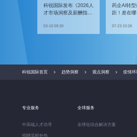
科锐国际发布《2026人
药企AI转型
才市场洞察及薪酬指
距！差在哪
南》
如何追赶？
03-10 09:30
07-23 10:26
科锐国际首页
趋势洞察
观点洞察
疫情环
专业服务
全球服务
中高端人才访寻
全球化综合解决方案
招聘流程外包