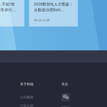
，不如“借
2026数智化人才图鉴：
新车并行开
从数据治理到AI
企如何补齐
Agent，谁最抢手？
06-16 11:08
察
关于科锐
关注
公司概览
告
公司介绍