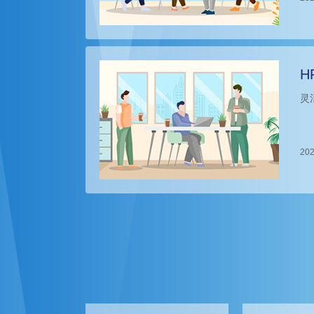
H
灵
202