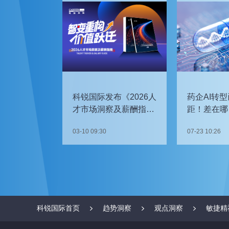
科锐国际发布《2026人
药企AI转型
才市场洞察及薪酬指
距！差在哪
南》
如何追赶？
03-10 09:30
07-23 10:26
科锐国际首页
趋势洞察
观点洞察
敏捷精