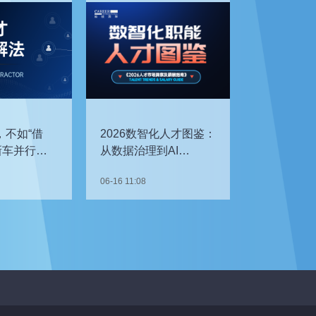
，不如“借
2026数智化人才图鉴：
新车并行开
从数据治理到AI
企如何补齐
Agent，谁最抢手？
06-16 11:08