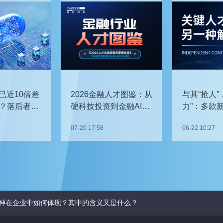
已近10倍差
2026金融人才图鉴：从
与其“抢人”
？落后者该
硬科技投资到金融AI，
力”：多款
企业在为哪些能力买
发，头部车
07-20 17:58
06-22 10:27
单？
关键人才？
神在企业中如何体现？其中的含义又是什么？