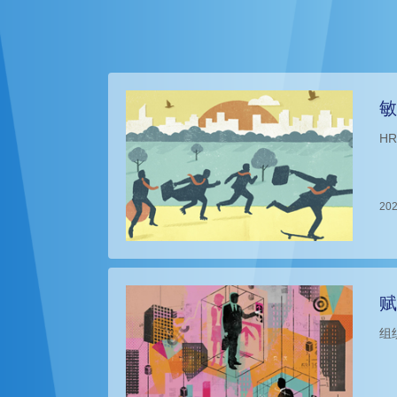
敏
H
202
赋
组