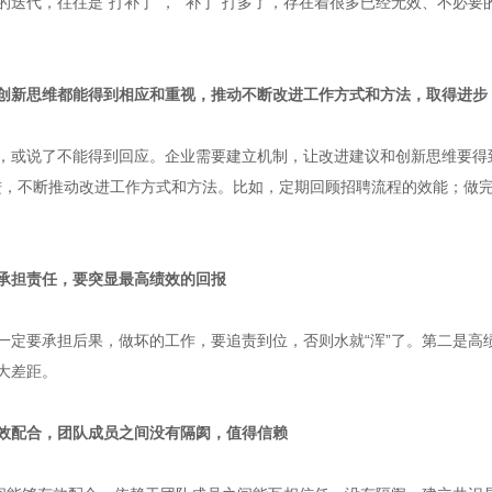
迭代，往往是“打补丁”， “补丁”打多了，存在着很多已经无效、不必
创新思维都能得到相应和重视，推动不断改进工作方式和方法，取得进步
，或说了不能得到回应。企业需要建立机制，让改进建议和创新思维要得
进，不断推动改进工作方式和方法。比如，定期回顾招聘流程的效能；做
承担责任，要突显最高绩效的回报
一定要承担后果，做坏的工作，要追责到位，否则水就“浑”了。第二是高
大差距。
效配合，团队成员之间没有隔阂，值得信赖