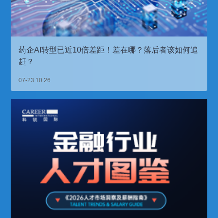
药企AI转型已近10倍差距！差在哪？落后者该如何追
赶？
07-23 10:26