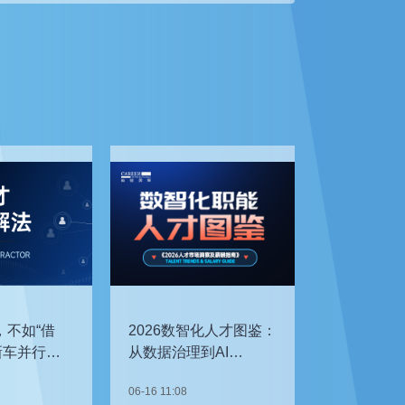
，不如“借
2026数智化人才图鉴：
新车并行开
从数据治理到AI
企如何补齐
Agent，谁最抢手？
06-16 11:08