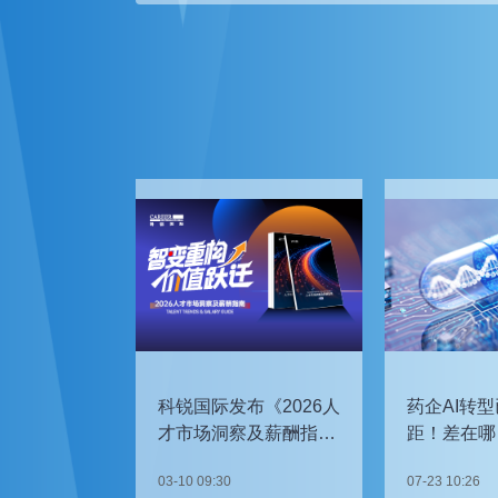
科锐国际发布《2026人
药企AI转型
才市场洞察及薪酬指
距！差在哪
南》
如何追赶？
03-10 09:30
07-23 10:26