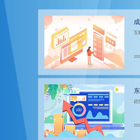
成
互
202
东
趋
202