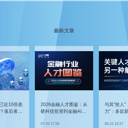
最新文章
已近10倍差
2026金融人才图鉴：从
与其“抢人”
？落后者该
硬科技投资到金融AI，
力”：多款
企业在为哪些能力买
发，头部车
07-20 17:58
06-22 10:27
单？
关键人才？