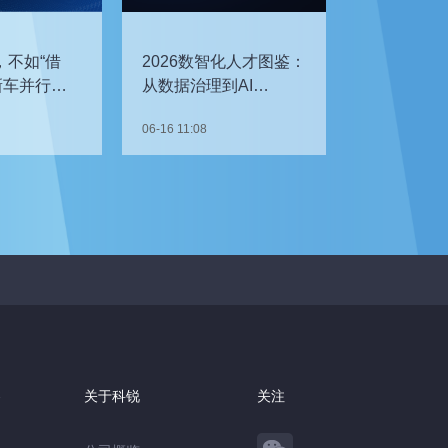
，不如“借
2026数智化人才图鉴：
新车并行开
从数据治理到AI
企如何补齐
Agent，谁最抢手？
06-16 11:08
察
关于科锐
关注