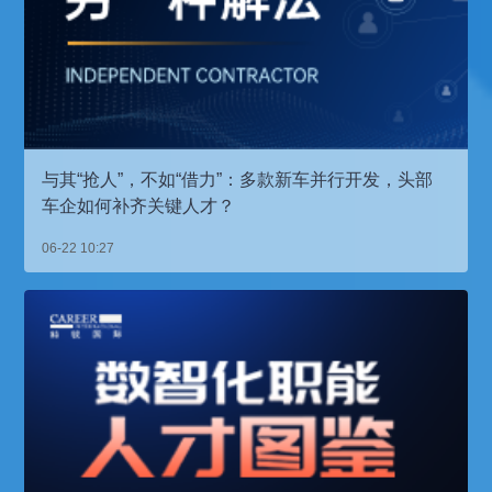
与其“抢人”，不如“借力”：多款新车并行开发，头部
车企如何补齐关键人才？
06-22 10:27