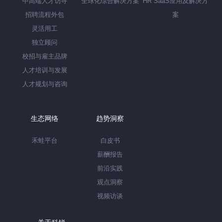
中高端人才访寻
全球化综合解决方案
HR SaaS应用及解决方
招聘流程外包
案
灵活用工
独立顾问
校招与雇主品牌
人才培训与发展
人才规划与咨询
生态网络
趋势洞察
禾蛙平台
白皮书
薪酬报告
前沿实践
观点洞察
视频访谈