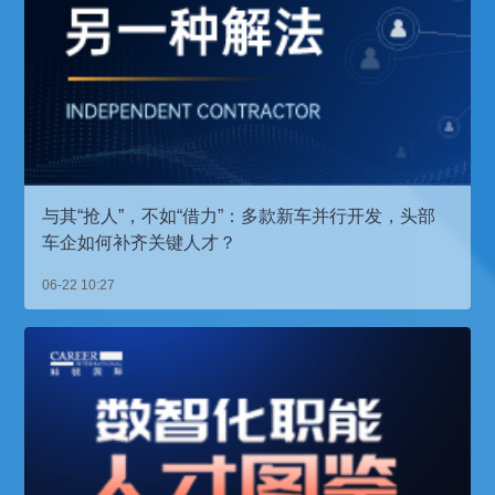
与其“抢人”，不如“借力”：多款新车并行开发，头部
车企如何补齐关键人才？
06-22 10:27