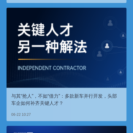
与其“抢人”，不如“借力”：多款新车并行开发，头部
车企如何补齐关键人才？
06-22 10:27