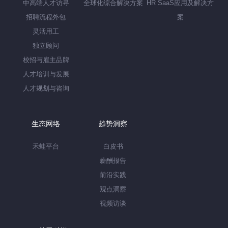
中高端人才访寻
全球化综合解决方案
HR SaaS应用及解决方
招聘流程外包
案
灵活用工
独立顾问
校招与雇主品牌
人才培训与发展
人才规划与咨询
生态网络
趋势洞察
禾蛙平台
白皮书
薪酬报告
前沿实践
观点洞察
视频访谈