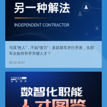
与其“抢人”，不如“借力”：多款新车并行开发，头部
车企如何补齐关键人才？
06-22 10:27