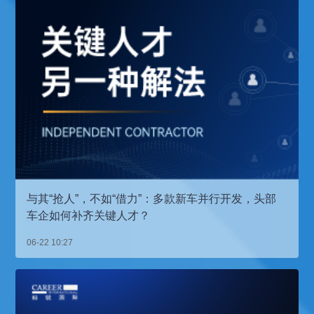
与其“抢人”，不如“借力”：多款新车并行开发，头部
车企如何补齐关键人才？
06-22 10:27