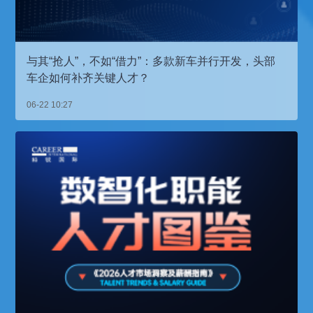
与其“抢人”，不如“借力”：多款新车并行开发，头部
车企如何补齐关键人才？
06-22 10:27