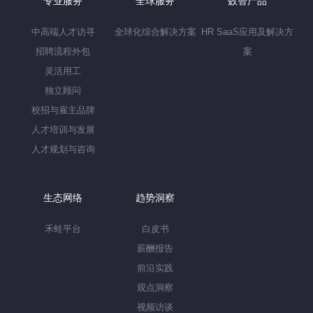
专业服务
全球服务
数智产品
中高端人才访寻
全球化综合解决方案
HR SaaS应用及解决方
招聘流程外包
案
灵活用工
独立顾问
校招与雇主品牌
人才培训与发展
人才规划与咨询
生态网络
趋势洞察
禾蛙平台
白皮书
薪酬报告
前沿实践
观点洞察
视频访谈