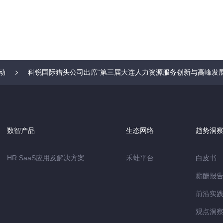
动
科锐国际猎头公司出席“第三届大连人力资源服务创新与高峰发展
数智产品
生态网络
趋势洞
HR SaaS应用及解决方案
禾蛙平台
白皮书
薪酬报
前沿实
观点洞