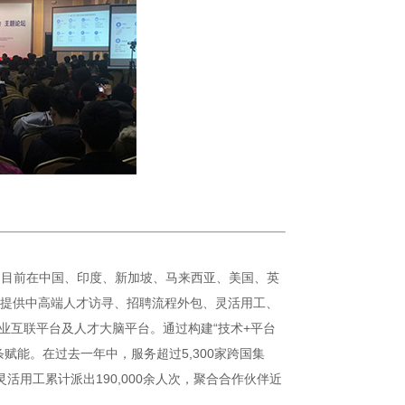
），目前在中国、印度、新加坡、马来西亚、美国、英
客户提供中高端人才访寻、招聘流程外包、灵活用工、
业互联平台及人才大脑平台。通过构建“技术+平台
能。在过去一年中，服务超过5,300家跨国集
活用工累计派出190,000余人次，聚合合作伙伴近