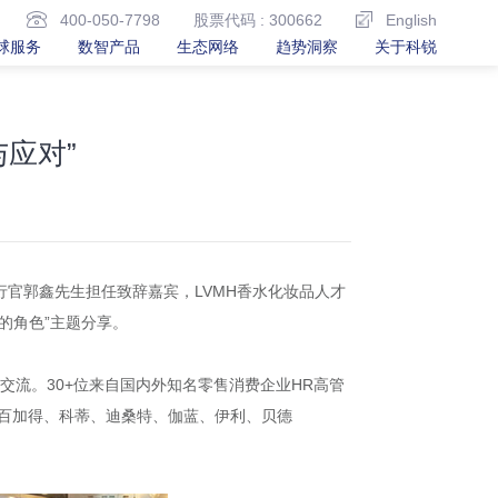
400-050-7798
股票代码 : 300662
English
球服务
数智产品
生态网络
趋势洞察
关于科锐
应对”
执行官郭鑫先生担任致辞嘉宾，LVMH香水化妆品人才
的角色”主题分享。
动交流。30+位来自国内外知名零售消费企业HR高管
布衣、百盛、百加得、科蒂、迪桑特、伽蓝、伊利、贝德