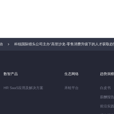
动
科锐国际猎头公司主办“高管沙龙-零售消费升级下的人才获取趋
数智产品
生态网络
趋势洞
HR SaaS应用及解决方案
禾蛙平台
白皮书
薪酬报
前沿实