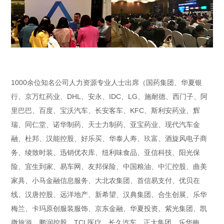
1000余位知名公司人力资源专业人士出席（国药集团、华夏银
行、京万红药业、DHL、安永、IDC、LG、施耐德、西门子、阿
里巴巴、百度、宝沃汽车、长安客车、KFC、斯利安药业、辉
瑞、同仁堂、诺华制药、天士力制药、亚宝药业、现代汽车金
融、杜邦、汉能控股、好乐买、华泰人寿、玖富、酒旋风电子商
务、绫致时装、迅销优衣库、纽利味食品、亚信科技、阳光保
险、宜生到家、易车网、友邦保险、中国粮油、中汇控股、曲美
家具、小马金融信息服务、大北农集团、首信易支付、优贝在
线、汉唐控股、远洋地产、新希望、汉典集团、合生创展、乐华
梅兰、卡玛原创服装服饰、京东金融、华夏投资、紫光集团、凯
撒旅游、鹏润控股、TCL医疗、长久汽车、正大集团、乐华梅