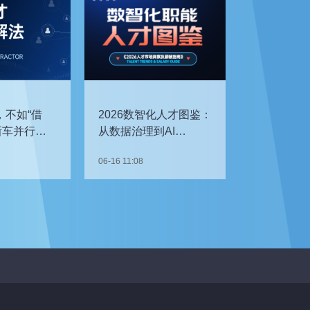
，不如“借
2026数智化人才图鉴：
新车并行开
从数据治理到AI
企如何补齐
Agent，谁最抢手？
06-16 11:08