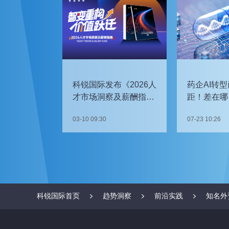
科锐国际发布《2026人
药企AI转型
才市场洞察及薪酬指
距！差在哪
南》
如何追赶？
03-10 09:30
07-23 10:26
科锐国际首页
趋势洞察
前沿实践
知名外