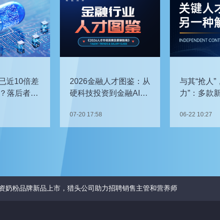
已近10倍差
2026金融人才图鉴：从
与其“抢人”
？落后者该
硬科技投资到金融AI，
力”：多款
企业在为哪些能力买
发，头部车
07-20 17:58
06-22 10:27
单？
关键人才？
资奶粉品牌新品上市，猎头公司助力招聘销售主管和营养师