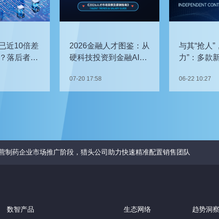
已近10倍差
2026金融人才图鉴：从
与其“抢人”
？落后者该
硬科技投资到金融AI，
力”：多款
企业在为哪些能力买
发，头部车
07-20 17:58
06-22 10:27
单？
关键人才？
营制药企业市场推广阶段，猎头公司助力快速精准配置销售团队
数智产品
生态网络
趋势洞