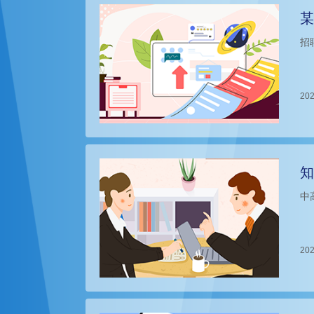
某
招
202
知
中
202