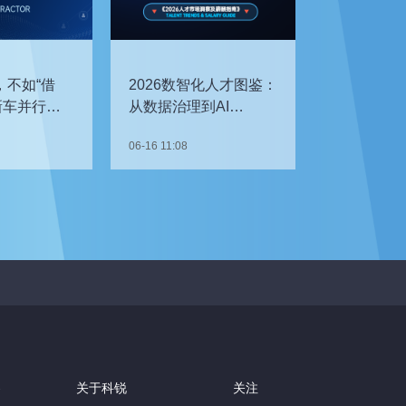
，不如“借
2026数智化人才图鉴：
新车并行开
从数据治理到AI
企如何补齐
Agent，谁最抢手？
06-16 11:08
察
关于科锐
关注