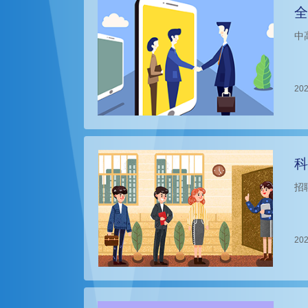
全
中
202
科
招
202