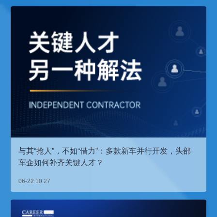
与其“抢人”，不如“借力”：多款新车并行开发，头部
车企如何补齐关键人才？
06-22 10:27