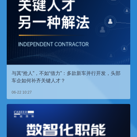
与其“抢人”，不如“借力”：多款新车并行开发，头部
车企如何补齐关键人才？
06-22 10:27