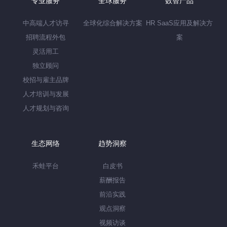
专业服务
全球服务
数智产品
中高端人才访寻
全球化综合解决方案
HR SaaS应用及解决方
招聘流程外包
案
灵活用工
独立顾问
校招与雇主品牌
人才培训与发展
人才规划与咨询
生态网络
趋势洞察
禾蛙平台
白皮书
薪酬报告
前沿实践
观点洞察
视频访谈