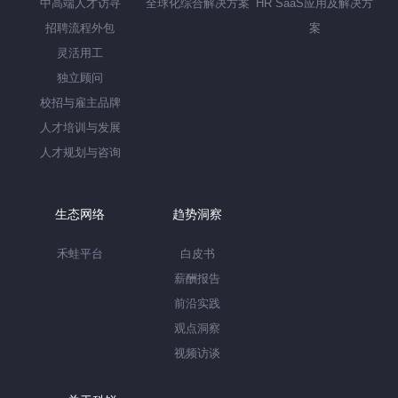
中高端人才访寻
全球化综合解决方案
HR SaaS应用及解决方
招聘流程外包
案
灵活用工
独立顾问
校招与雇主品牌
人才培训与发展
人才规划与咨询
生态网络
趋势洞察
禾蛙平台
白皮书
薪酬报告
前沿实践
观点洞察
视频访谈