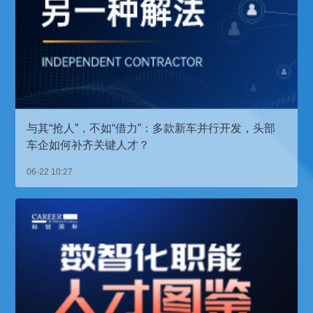
与其“抢人”，不如“借力”：多款新车并行开发，头部
车企如何补齐关键人才？
06-22 10:27