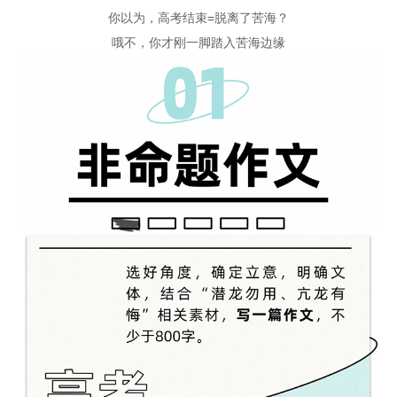
你以为，高考结束=脱离了苦海？
哦不，你才刚一脚踏入苦海边缘