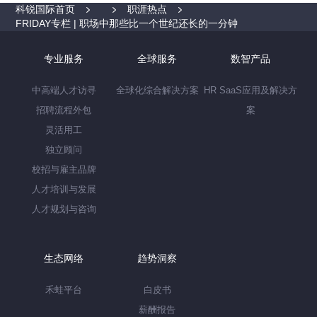
科锐国际首页
职涯热点
FRIDAY专栏 | 职场中那些比一个世纪还长的一分钟
专业服务
全球服务
数智产品
中高端人才访寻
全球化综合解决方案
HR SaaS应用及解决方
招聘流程外包
案
灵活用工
独立顾问
校招与雇主品牌
人才培训与发展
人才规划与咨询
生态网络
趋势洞察
禾蛙平台
白皮书
薪酬报告