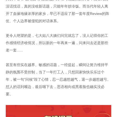
没话找话，真的没啥新话题，只能年年炒冷饭。而当代年轻人离
开了血缘地缘浓厚的家乡，早已不适应了那一套年度Review的阵
仗、个人边界被侵犯的对话体系。
更令人绝望的是，七大姑八大姨们问完就忘了，没人记得你的工
作感情经济啥情况，所以新的一年再来一遍，问来问去还是那些
老一套......
甚至有些实在越界、敏感的话题，一经提起，瞬间让努力维持平
静的氛围不受控制，当了一年打工人，只想回家快快乐乐过个
年，被一句“问候”毁了心情，忍一忍越想越气，退一步越想越亏。
怼人的话到嘴边，最后咽下去，恶语相向或黑着脸也确实没必
要。