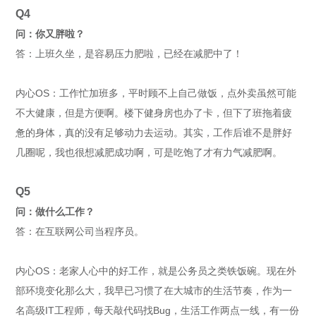
Q
4
问：你又胖啦？
答：上班久坐，是容易压力肥啦，已经在减肥中了！
内心OS：工作忙加班多，平时顾不上自己做饭，点外卖虽然可能
不大健康，但是方便啊。楼下健身房也办了卡，但下了班拖着疲
惫的身体，真的没有足够动力去运动。其实，工作后谁不是胖好
几圈呢，我也很想减肥成功啊，可是吃饱了才有力气减肥啊。
Q
5
问：做什么工作？
答：在互联网公司当程序员。
内心OS：老家人心中的好工作，就是公务员之类铁饭碗。现在外
部环境变化那么大，我早已习惯了在大城市的生活节奏，作为一
名高级IT工程师，每天敲代码找Bug，生活工作两点一线，有一份