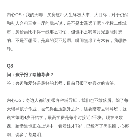
内心OS：我的天哪！买房这种人生终极大事、大目标，对于仍然
和别人合租三室一厅的我来说，是不是太遥远了呢？坐标二线城
市，房价虽比不得一线那么可怕，但也不是我等月光族能肖想
的。不是不想买，是真的买不起啊。瞬间焦虑了有木有，我想静
静。
Q8
问：孩子报了啥辅导班？
答：兴趣和爱好是最好的老师，目前只报了她喜欢的古筝。
内心OS：身边人都给娃报各种辅导班，我们也不敢落后。除了每
天辅导孩子作业，被气得血压飙升之外，还要陪着去辅导班，就
说古筝吧4岁开始学，最高学费是每小时接近2千块。现在奥数
课、跆拳道也正在上课中，看着娃才7岁，已经有了黑眼圈，心疼
啊。说多了都是泪。