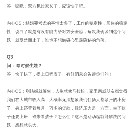
答：嗯嗯，双方见过家长了，应该快了吧。
内心OS：结婚要考虑的事情太多了，工作的稳定性，居住的稳定
性，说白了就是有没有能力给对方安全感，每次我俩谈到这个问
题，就戛然而止了，谁也不想触碰心里最隐秘的角落。
Q
3
问： 啥时候生娃？
答：快了快了，提上日程表了，有好消息会告诉你们的！
内心OS：刚结婚就催生，人生就像马拉松，家里亲戚朋友都觉得
我们在大城市收入高，大概率无法想象我们住俩人都紧张的小房
子，身上还背着每月一万多的贷款，经济压力是一方面，生了孩
子还要上班，谁来看孩子？怎么住？这不是动动嘴就能解决的问
题，想想就头大。