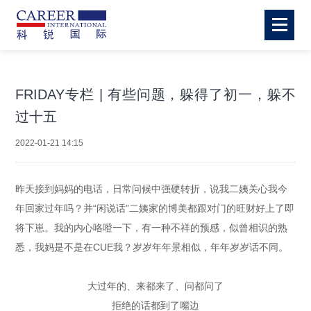
FRIDAY专栏 | 有些问题，躲得了初一，躲不
过十五
2022-01-21 14:15
昨天接到妈妈的电话，日常问候中强硬转折，说我二姨关心我今
年回家过年吗？并“闲说话”二姨家的博美都跟对门的旺财好上了即
将下崽。我的内心咯噔一下，有一种不祥的预感，似曾相识的熟
悉，我妈是不是在CUE我？岁岁年年景相似，年年岁岁话不同。
大过年的、来都来了、问都问了
拒绝的话都到了嘴边