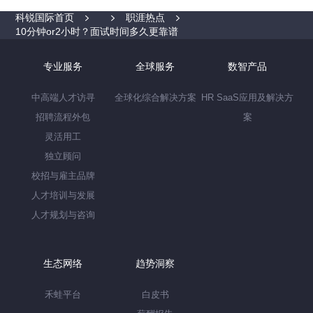
科锐国际首页
职涯热点
10分钟or2小时？面试时间多久更靠谱
专业服务
全球服务
数智产品
中高端人才访寻
全球化综合解决方案
HR SaaS应用及解决方
招聘流程外包
案
灵活用工
独立顾问
校招与雇主品牌
人才培训与发展
人才规划与咨询
生态网络
趋势洞察
禾蛙平台
白皮书