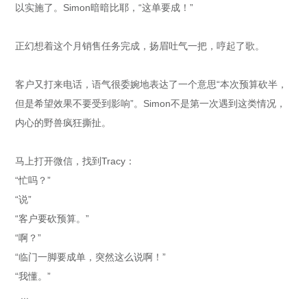
以实施了。Simon暗暗比耶，“这单要成！”
正幻想着这个月销售任务完成，扬眉吐气一把，哼起了歌。
客户又打来电话，语气很委婉地表达了一个意思“本次预算砍半，
但是希望效果不要受到影响”。Simon不是第一次遇到这类情况，
内心的野兽疯狂撕扯。
马上打开微信，找到Tracy：
“忙吗？”
“说”
“客户要砍预算。”
“啊？”
“临门一脚要成单，突然这么说啊！”
“我懂。”
...