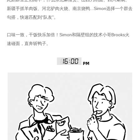
新疆手抓羊肉饭、河北驴肉火烧、南京烧鸭...Simon选择一个群去
勾搭，快速匹配到“队友”。
口味一致，干饭快乐加倍！Simon和隔壁组的技术小哥Brooks火
速碰面，直奔斩鸭子。