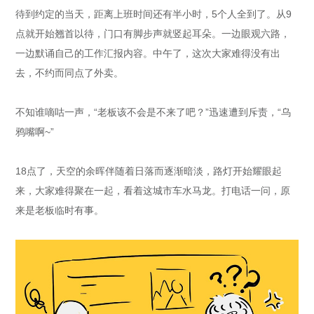
待到约定的当天，距离上班时间还有半小时，5个人全到了。从9
点就开始翘首以待，门口有脚步声就竖起耳朵。一边眼观六路，
一边默诵自己的工作汇报内容。中午了，这次大家难得没有出
去，不约而同点了外卖。
不知谁嘀咕一声，“老板该不会是不来了吧？”迅速遭到斥责，“乌
鸦嘴啊~”
18点了，天空的余晖伴随着日落而逐渐暗淡，路灯开始耀眼起
来，大家难得聚在一起，看着这城市车水马龙。打电话一问，原
来是老板临时有事。