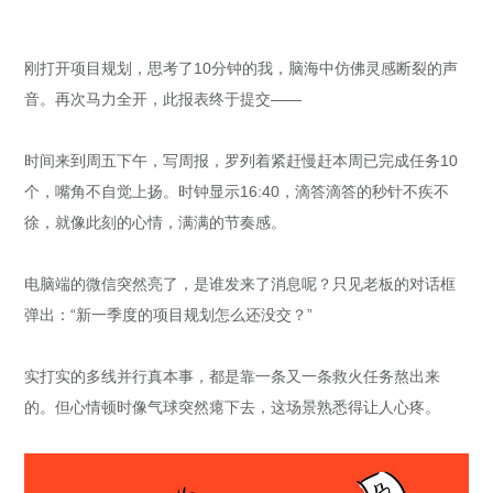
刚打开项目规划，思考了10分钟的我，脑海中仿佛灵感断裂的声
音。再次马力全开，此报表终于提交——
时间来到周五下午，写周报，罗列着紧赶慢赶本周已完成任务10
个，嘴角不自觉上扬。时钟显示16:40，滴答滴答的秒针不疾不
徐，就像此刻的心情，满满的节奏感。
电脑端的微信突然亮了，是谁发来了消息呢？只见老板的对话框
弹出：“新一季度的项目规划怎么还没交？”
实打实的多线并行真本事，都是靠一条又一条救火任务熬出来
的。但心情顿时像气球突然瘪下去，这场景熟悉得让人心疼。