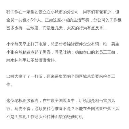
我工作在一家集团设立在小城市的分公司，同事们有老有少，但
全员一共也才5个人。正如这座小城的生活节奏，分公司的工作氛
围多少有一些散漫。而最近几天，大家的行为有点反常...
小李每天早上打开电脑，总是对着锦鲤摆件念念有词；唯一男生
小张突然精致点起了熏香，呼吸吐纳；稳如泰山的老员工王姐，
端水杯的手却不禁微微发抖。
出啥大事了？一打听，原来是集团的全国区域总监要来检查工
作。
这位老板职级很高，在年度全国巡查中，听说那是相当雷厉风
行。马虎不得，必须要精心准备不是？不能在全国巡查中落下风
不是？展现工作劲头和精神面貌的绝佳时机！