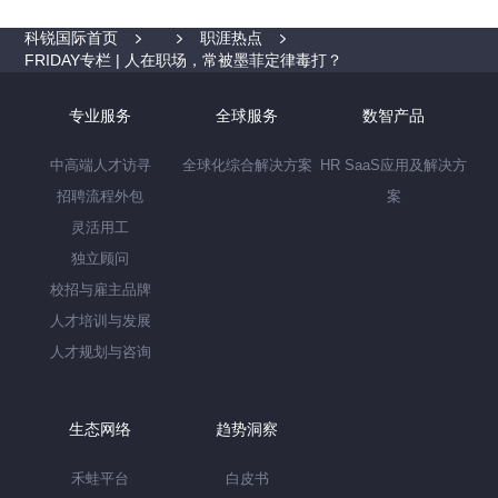
科锐国际首页
职涯热点
FRIDAY专栏 | 人在职场，常被墨菲定律毒打？
专业服务
全球服务
数智产品
中高端人才访寻
全球化综合解决方案
HR SaaS应用及解决方
招聘流程外包
案
灵活用工
独立顾问
校招与雇主品牌
人才培训与发展
人才规划与咨询
生态网络
趋势洞察
禾蛙平台
白皮书