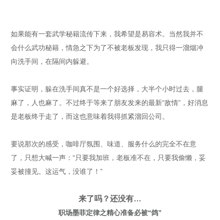
如果能有一套武学秘籍流传下来，我希望是易容术。当然我并不
会什么武功秘籍，情急之下为了不被老板发现，我只得一溜烟冲
向洗手间，在隔间内躲避。
事实证明，躲在洗手间真不是一个好选择，大半个小时过去，腿
麻了，人也麻了。不过终于等来了朋友发来的最新“敌情”，好消息
是老板终于走了，而这也意味着我得抓紧溜回公司。
要说那次的感受，咖啡厅氛围、味道、服务什么的完全不在意
了，只想大喊一声：“只要我加班，老板准不在，只要我偷懒，妥
妥被撞见。这运气，没谁了！”
来了吗？还没有…
职场墨菲定律之精心准备必被“鸽”